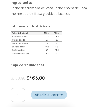
Ingredientes:
Leche descremada de vaca, leche entera de vaca,
mermelada de fresa y cultivos lácticos.
Información Nutricional:
Caja de 12 unidades
El
El
S/
65.00
S/
80.40
precio
precio
original
actual
Yogurt
era:
es:
Añadir al carrito
Griego
S/ 80.40.
S/ 65.00.
Bajo