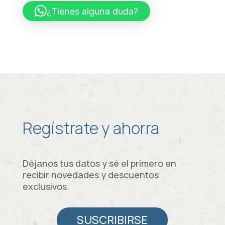
en
¿Tienes alguna duda?
grasa
Sabor
Fresa
150gr
Caja
x
12
cantidad
Regístrate y ahorra
Déjanos tus datos y sé el primero en
recibir novedades y descuentos
exclusivos.
SUSCRIBIRSE