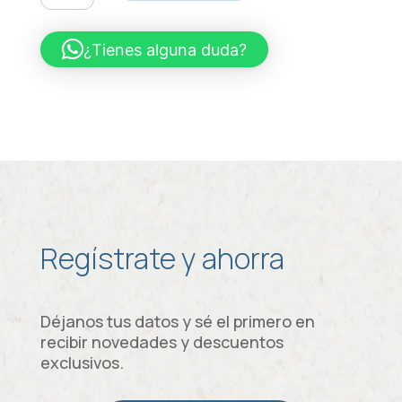
Bajo
en
¿Tienes alguna duda?
grasa
Sin
Azúcar
Sabor
Lúcuma.
150gr
Caja
x
12
cantidad
Regístrate y ahorra
Déjanos tus datos y sé el primero en
recibir novedades y descuentos
exclusivos.