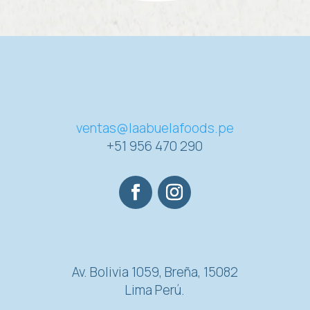
ventas@laabuelafoods.pe
+51 956 470 290
Av. Bolivia 1059, Breña, 15082
Lima Perú.