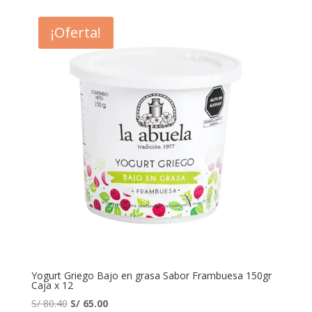
¡Oferta!
Yogurt Griego Bajo en grasa Sabor Frambuesa 150gr
Caja x 12
El
El
S/
80.40
S/
65.00