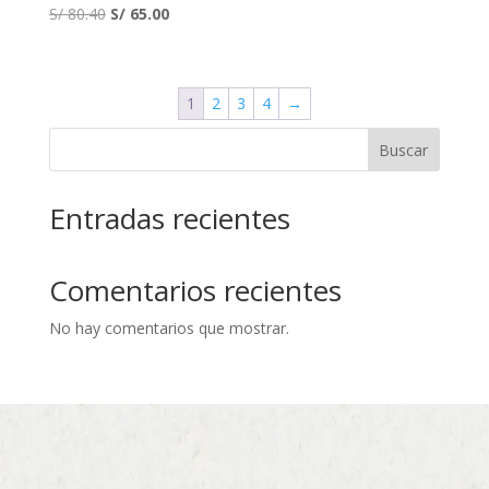
El
El
S/
80.40
S/
65.00
precio
precio
original
actual
era:
es:
1
2
3
4
→
S/ 80.40.
S/ 65.00.
Buscar
Entradas recientes
Comentarios recientes
No hay comentarios que mostrar.