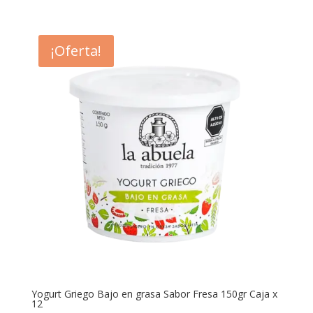
precio
precio
original
actual
era:
es:
¡Oferta!
S/ 80.40.
S/ 65.00.
Yogurt Griego Bajo en grasa Sabor Fresa 150gr Caja x
12